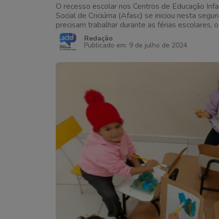
O recesso escolar nos Centros de Educação Infan
Social de Criciúma (Afasc) se iniciou nesta seg
precisam trabalhar durante as férias escolares,
as equipes das creches desenvolveram a 7° ediç
Redação
Publicado em: 9 de julho de 2024