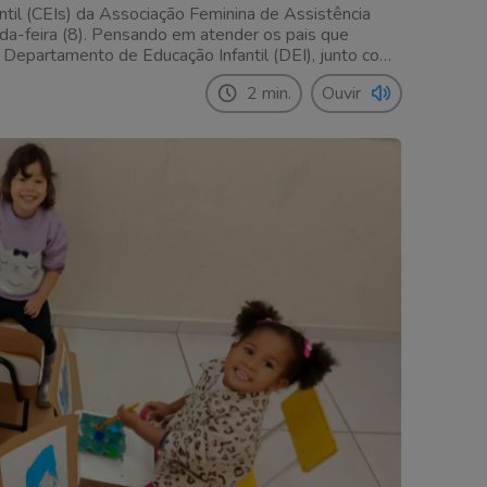
til (CEIs) da Associação Feminina de Assistência
unda-feira (8). Pensando em atender os pais que
 o Departamento de Educação Infantil (DEI), junto com
ão do projeto Férias de […]
2 min.
Ouvir