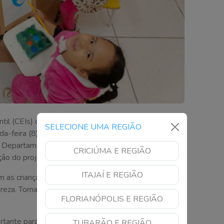
til (CEIs) da Associação Feminina de Assistência
SELECIONE UMA REGIÃO
unda-feira (8). Pensando em atender os pais que
 o Departamento de Educação Infantil (DEI), junto com
CRICIÚMA E REGIÃO
ão do projeto Férias de Inverno.
ITAJAÍ E REGIÃO
m as crianças, com o incentivo a prática de atividades
tureza. Tornando o momento mais especial, alegre e
FLORIANÓPOLIS E REGIÃO
tante para que as crianças tenham uma pausa,
TUBARÃO E REGIÃO