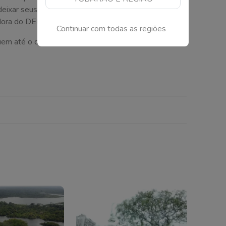
eixar seus pequenos em casa; por isso, preparamos
adora do DEI, Andreza Dagostim.
Continuar com todas as regiões
guem até o dia 26 de julho em todos os CEIs