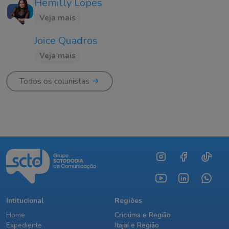
Hemilly Lopes
Veja mais
Joice Quadros
Veja mais
Todos os colunistas
Intitucional
Regiões
Home
Criciúma e Região
Expediente
Itajaí e Região