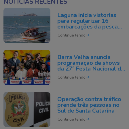
NOTÍCIAS RECENTES
Laguna inicia vistorias
para regularizar 16
embarcações da pesca
artesanal
Continue lendo
Barra Velha anuncia
programação de shows
da 27ª Festa Nacional do
Pirão
Continue lendo
Operação contra tráfico
prende três pessoas no
Sul de Santa Catarina
Continue lendo