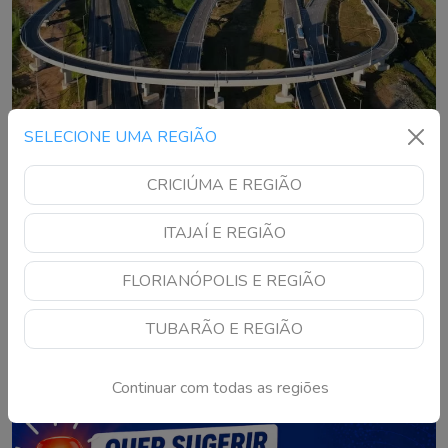
SELECIONE UMA REGIÃO
Contorno de Florianópolis terá bloqueio
CRICIÚMA E REGIÃO
neste domingo
Interdição em Biguaçu ocorre pela manhã e motoristas terão
ITAJAÍ E REGIÃO
desvios pela SC-407 e SC-281
FLORIANÓPOLIS E REGIÃO
TUBARÃO E REGIÃO
Continuar com todas as regiões