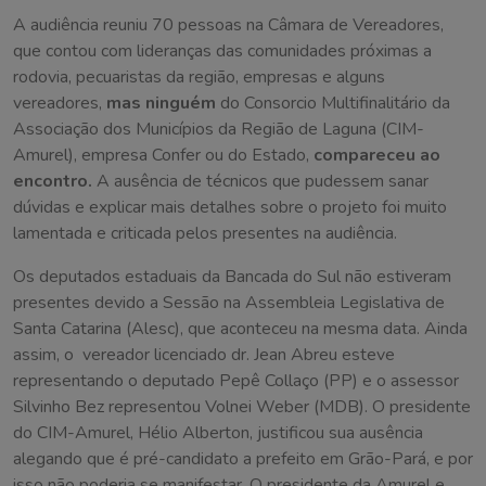
A audiência reuniu 70 pessoas na Câmara de Vereadores,
que contou com lideranças das comunidades próximas a
rodovia, pecuaristas da região, empresas e alguns
vereadores,
mas ninguém
do Consorcio Multifinalitário da
Associação dos Municípios da Região de Laguna (CIM-
Amurel), empresa Confer ou do Estado,
compareceu ao
encontro.
A ausência de técnicos que pudessem sanar
dúvidas e explicar mais detalhes sobre o projeto foi muito
lamentada e criticada pelos presentes na audiência.
Os deputados estaduais da Bancada do Sul não estiveram
presentes devido a Sessão na Assembleia Legislativa de
Santa Catarina (Alesc), que aconteceu na mesma data. Ainda
assim, o vereador licenciado dr. Jean Abreu esteve
representando o deputado Pepê Collaço (PP) e o assessor
Silvinho Bez representou Volnei Weber (MDB). O presidente
do CIM-Amurel, Hélio Alberton, justificou sua ausência
alegando que é pré-candidato a prefeito em Grão-Pará, e por
isso não poderia se manifestar. O presidente da Amurel e