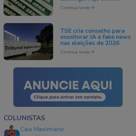
apostar
Continue lendo
TSE cria conselho para
monitorar IA e fake news
nas eleições de 2026
Continue lendo
COLUNISTAS
Caio Maximiano