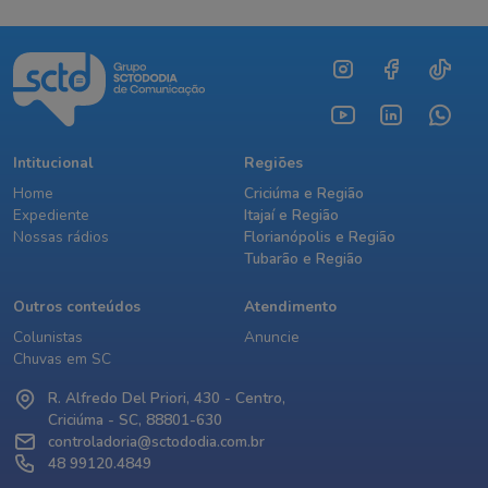
Intitucional
Regiões
Home
Criciúma e Região
Expediente
Itajaí e Região
Nossas rádios
Florianópolis e Região
Tubarão e Região
Outros conteúdos
Atendimento
Colunistas
Anuncie
Chuvas em SC
R. Alfredo Del Priori, 430 - Centro,
Criciúma - SC, 88801-630
controladoria@sctododia.com.br
48 99120.4849