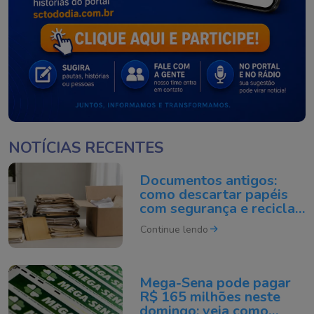
NOTÍCIAS RECENTES
Documentos antigos:
como descartar papéis
com segurança e reciclar
do jeito certo
Continue lendo
Mega-Sena pode pagar
R$ 165 milhões neste
domingo; veja como