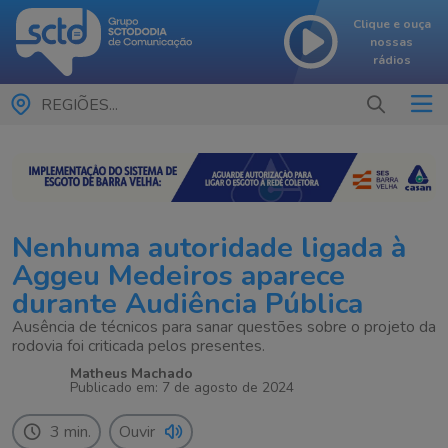
Clique e ouça
nossas
rádios
REGIÕES...
Nenhuma autoridade ligada à
Aggeu Medeiros aparece
durante Audiência Pública
Ausência de técnicos para sanar questões sobre o projeto da
rodovia foi criticada pelos presentes.
Matheus Machado
Publicado em: 7 de agosto de 2024
3 min.
Ouvir