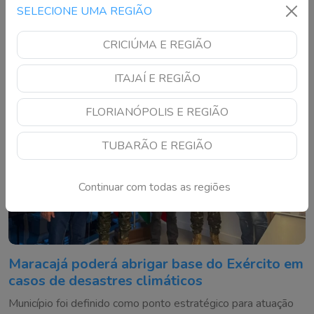
encaminhados ao Complexo Ambiental Cyro Gevaerd
SELECIONE UMA REGIÃO
CRICIÚMA E REGIÃO
ITAJAÍ E REGIÃO
FLORIANÓPOLIS E REGIÃO
TUBARÃO E REGIÃO
Continuar com todas as regiões
Maracajá poderá abrigar base do Exército em
casos de desastres climáticos
Município foi definido como ponto estratégico para atuação