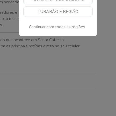
servir de criadouros.
TUBARÃO E REGIÃO
eadores e ainda passará pelas comissões antes de
do, o município poderá implantar e manter um espaço
s.
Continuar com todas as regiões
 do que acontece em Santa Catarina!
as principais notícias direto no seu celular.