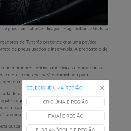
ar de pneus em Tubarão - Imagem: Magnific/Banco Gratuito
eadores de Tubarão pretende criar uma política
orreta de pneus usados e inservíveis. A proposta é de
a que moradores, oficinas mecânicas e borracharias
a coleta, o material será encaminhado para
clagem ou reaproveitamento ambiental.
SELECIONE UMA REGIÃO
etirada de diversos pneus durante os trabalhos de
regular registrado em ruas, valas e bocas de lobo. “O
CRICIÚMA E REGIÃO
ede uma atenção especial do município para dar uma
e”, afirmou Itamar Maduro.
ITAJAÍ E REGIÃO
osta busca combater focos do mosquito da dengue, já
FLORIANÓPOLIS E REGIÃO