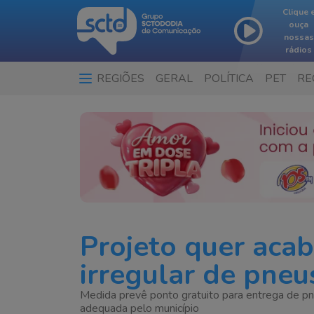
Clique 
ouça
nossas
rádios
REGIÕES
GERAL
POLÍTICA
PET
RE
Projeto quer aca
irregular de pne
Medida prevê ponto gratuito para entrega de pn
adequada pelo município