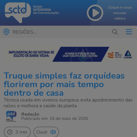
Clique e ouça
nossas
rádios
REGIÕES...
Truque simples faz orquídeas
florirem por mais tempo
dentro de casa
Técnica usada em viveiros europeus evita apodrecimento das
raízes e melhora a saúde da planta
Redação
Publicado em: 16 de maio de 2026
3 min.
Ouvir