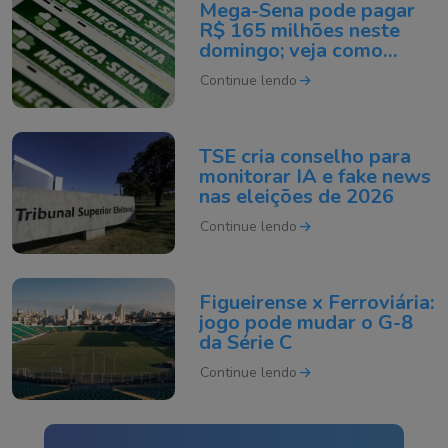
Mega-Sena pode pagar
R$ 165 milhões neste
domingo; veja como
apostar
Continue lendo
TSE cria conselho para
monitorar IA e fake news
nas eleições de 2026
Continue lendo
Figueirense x Ferroviária:
jogo pode mudar o G-8
da Série C
Continue lendo