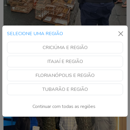
SELECIONE UMA REGIÃO
Oito aves silvestres são resgatadas de
cativeiro em Balneário Camboriú
CRICIÚMA E REGIÃO
Animais estavam sem autorização ambiental e foram
encaminhados ao Complexo Ambiental Cyro Gevaerd
ITAJAÍ E REGIÃO
FLORIANÓPOLIS E REGIÃO
TUBARÃO E REGIÃO
Continuar com todas as regiões