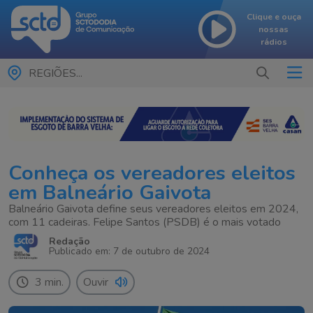
Clique e ouça
nossas
rádios
REGIÕES...
Conheça os vereadores eleitos
em Balneário Gaivota
Balneário Gaivota define seus vereadores eleitos em 2024,
com 11 cadeiras. Felipe Santos (PSDB) é o mais votado
Redação
Publicado em: 7 de outubro de 2024
3 min.
Ouvir