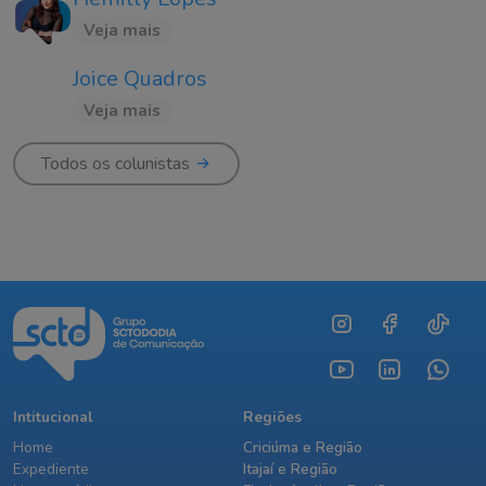
Veja mais
Joice Quadros
Veja mais
Todos os colunistas
Intitucional
Regiões
Home
Criciúma e Região
Expediente
Itajaí e Região