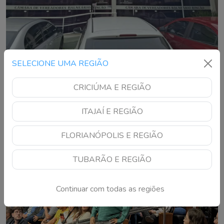
SELECIONE UMA REGIÃO
Câmara de Balneário Rincão abre concurso
público com inscrições a partir de agosto
CRICIÚMA E REGIÃO
Edital oferece vagas para motorista e agente de contratação;
ITAJAÍ E REGIÃO
provas serão aplicadas em setembro pela Unesc
FLORIANÓPOLIS E REGIÃO
TUBARÃO E REGIÃO
Continuar com todas as regiões