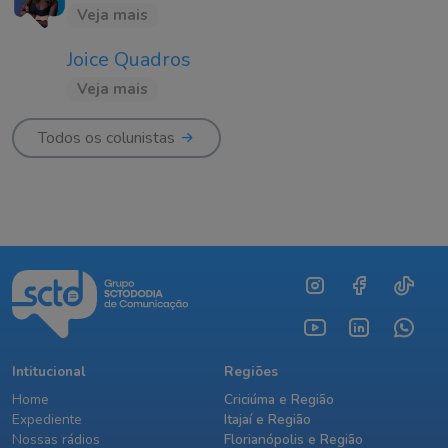
Veja mais
Joice Quadros
Veja mais
Todos os colunistas
Intitucional
Regiões
Home
Criciúma e Região
Expediente
Itajaí e Região
Nossas rádios
Florianópolis e Região