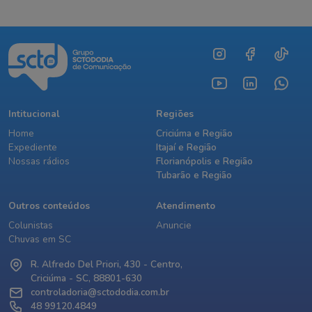
Intitucional
Regiões
Home
Criciúma e Região
Expediente
Itajaí e Região
Nossas rádios
Florianópolis e Região
Tubarão e Região
Outros conteúdos
Atendimento
Colunistas
Anuncie
Chuvas em SC
R. Alfredo Del Priori, 430 - Centro,
Criciúma - SC, 88801-630
controladoria@sctododia.com.br
48 99120.4849