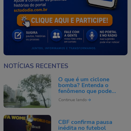
NOTÍCIAS RECENTES
O que é um ciclone
bomba? Entenda o
fenômeno que pode
atingir o Sul do Brasil
Continue lendo
CBF confirma pausa
inédita no futebol