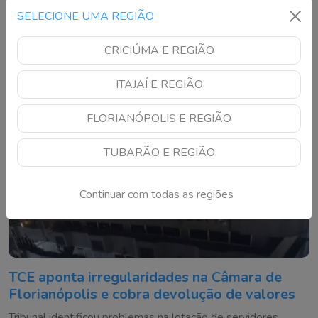
ambiental, sustentabilidade e participação da comunidade
SELECIONE UMA REGIÃO
escolar
CRICIÚMA E REGIÃO
ITAJAÍ E REGIÃO
FLORIANÓPOLIS E REGIÃO
TUBARÃO E REGIÃO
Continuar com todas as regiões
TCE aponta irregularidades na Câmara de
Florianópolis e cobra devolução de valores
Tribunal identificou problemas na lotação de servidores