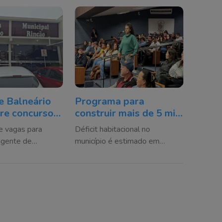
e Balneário
Programa para
re concurso
construir mais de 5 mil
om inscrições
moradias populares é
ce vagas para
Déficit habitacional no
de agosto
apresentado em Itajaí
agente de
município é estimado em
 provas serão
aproximadamente 16 mil
 setembro pela
moradias