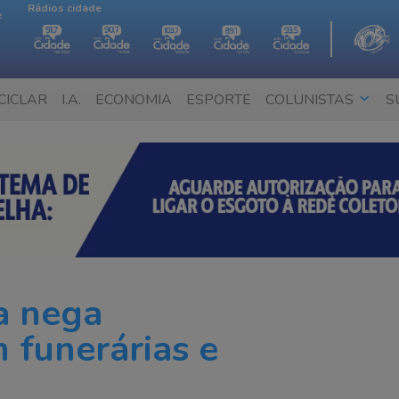
Rádios cidade
e
CICLAR
I.A.
ECONOMIA
ESPORTE
COLUNISTAS
S
a nega
 funerárias e