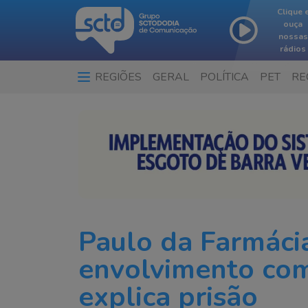
Clique 
ouça
nossas
rádios
REGIÕES
GERAL
POLÍTICA
PET
RE
…
Paulo da Farmáci
envolvimento com
explica prisão