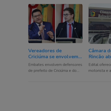
Vereadores de
Câmara d
Criciúma se envolvem
Rincão ab
em polêmica durante
público c
Embates envolvem defensores
Edital ofere
debate na Câmara
a partir 
de prefeito de Criciúma e do
motorista e 
governador de Santa Catarina
contratação;
aplicadas em
Unesc