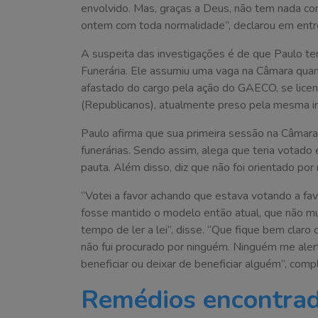
envolvido. Mas, graças a Deus, não tem nada com
ontem com toda normalidade”, declarou em entr
A suspeita das investigações é de que Paulo teri
Funerária. Ele assumiu uma vaga na Câmara quan
afastado do cargo pela ação do GAECO, se licenc
(Republicanos), atualmente preso pela mesma in
Paulo afirma que sua primeira sessão na Câmara
funerárias. Sendo assim, alega que teria votad
pauta. Além disso, diz que não foi orientado por
“Votei a favor achando que estava votando a fav
fosse mantido o modelo então atual, que não 
tempo de ler a lei”, disse. “Que fique bem clar
não fui procurado por ninguém. Ninguém me aler
beneficiar ou deixar de beneficiar alguém”, comp
Remédios encontrad