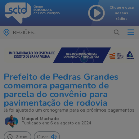
Clique e ouça
nossas
rádios
REGIÕES...
Prefeito de Pedras Grandes
comemora pagamento de
parcela do convênio para
pavimentação de rodovia
Já foi ajustado um cronograma para os próximos pagamentos
Maiquel Machado
Publicado em: 6 de agosto de 2024
2 min.
Ouvir