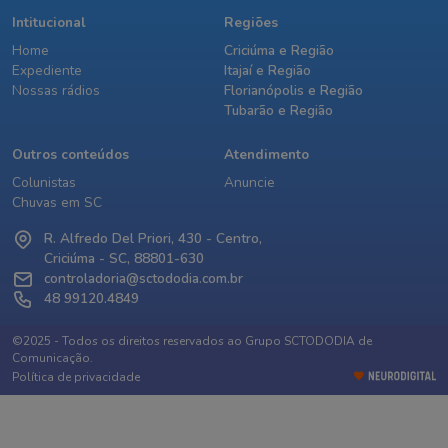
Intitucional
Regiões
Home
Criciúma e Região
Expediente
Itajaí e Região
Nossas rádios
Florianópolis e Região
Tubarão e Região
Outros conteúdos
Atendimento
Colunistas
Anuncie
Chuvas em SC
R. Alfredo Del Priori, 430 - Centro,
Criciúma - SC, 88801-630
controladoria@sctododia.com.br
48 99120.4849
©2025 - Todos os direitos reservados ao Grupo SCTODODIA de
Comunicação.
Política de privacidade