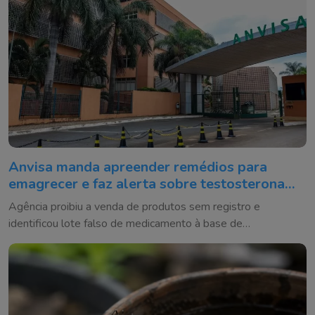
Anvisa manda apreender remédios para
emagrecer e faz alerta sobre testosterona
falsificada
Agência proibiu a venda de produtos sem registro e
identificou lote falso de medicamento à base de
testosterona