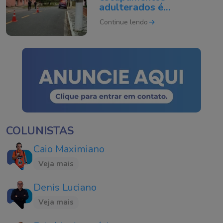
adulterados é
intensificada em Tubarão
Continue lendo
COLUNISTAS
Caio Maximiano
Veja mais
Denis Luciano
Veja mais