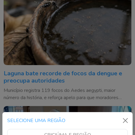
Laguna bate recorde de focos da dengue e
preocupa autoridades
Município registra 119 focos do Aedes aegypti, maior
número da história, e reforça apelo para que moradores
eliminem criadouros
SELECIONE UMA REGIÃO