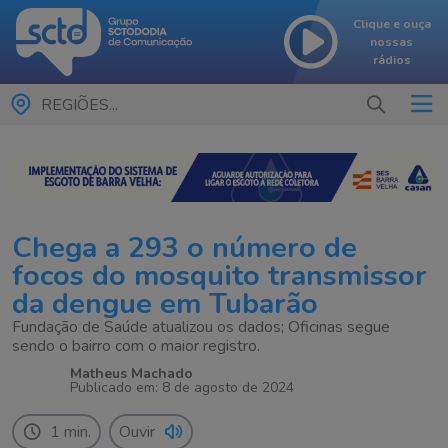
Clique e ouça
nossas
rádios
REGIÕES...
Chega a 293 o número de
focos do mosquito transmissor
da dengue em Tubarão
Fundação de Saúde atualizou os dados; Oficinas segue
sendo o bairro com o maior registro.
Matheus Machado
Publicado em: 8 de agosto de 2024
1 min.
Ouvir