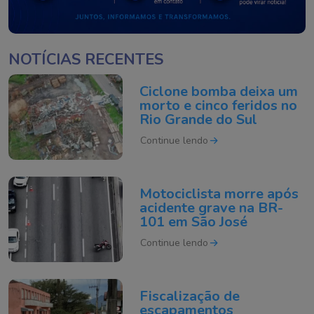
NOTÍCIAS RECENTES
Ciclone bomba deixa um
morto e cinco feridos no
Rio Grande do Sul
Continue lendo
Motociclista morre após
acidente grave na BR-
101 em São José
Continue lendo
Fiscalização de
escapamentos