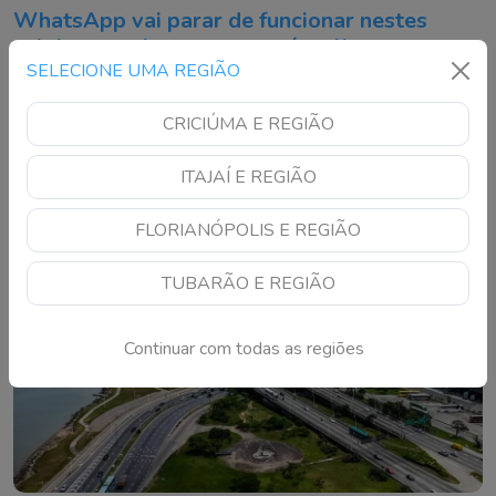
WhatsApp vai parar de funcionar nestes
celulares; veja se o seu está na lista
SELECIONE UMA REGIÃO
Atualização do aplicativo deixará aparelhos antigos sem
suporte; usuários devem fazer backup para evitar perda de
CRICIÚMA E REGIÃO
conversas
ITAJAÍ E REGIÃO
FLORIANÓPOLIS E REGIÃO
TUBARÃO E REGIÃO
Continuar com todas as regiões