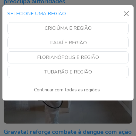
preocupa autoridades
Município registra 119 focos do Aedes aegypti, maior
SELECIONE UMA REGIÃO
número da história, e reforça apelo para que moradores
eliminem criadouros
CRICIÚMA E REGIÃO
ITAJAÍ E REGIÃO
FLORIANÓPOLIS E REGIÃO
TUBARÃO E REGIÃO
Continuar com todas as regiões
Gravatal reforça combate à dengue com ação