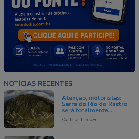
NOTÍCIAS RECENTES
Atenção, motoristas:
Serra do Rio do Rastro
será totalmente
interditada neste sábado
Continue lendo