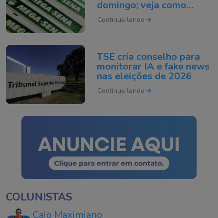
domingo; veja como
apostar
Continue lendo
TSE cria conselho para
monitorar IA e fake news
nas eleições de 2026
Continue lendo
COLUNISTAS
Caio Maximiano