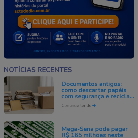
NOTÍCIAS RECENTES
Documentos antigos:
como descartar papéis
com segurança e reciclar
do jeito certo
Continue lendo
Mega-Sena pode pagar
R$ 165 milhões neste