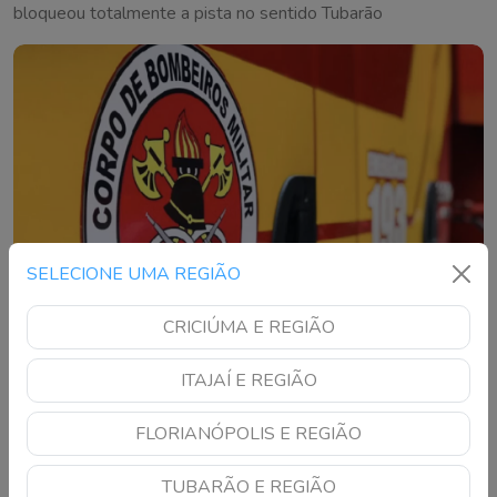
bloqueou totalmente a pista no sentido Tubarão
SELECIONE UMA REGIÃO
CRICIÚMA E REGIÃO
ITAJAÍ E REGIÃO
Acidente entre carro e moto deixa pessoa
FLORIANÓPOLIS E REGIÃO
ferida em Criciúma
TUBARÃO E REGIÃO
olisão aconteceu na Avenida Centenário, no Centro, e