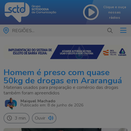
Clique e ouça
nossas
rádios
REGIÕES...
Homem é preso com quase
50kg de drogas em Araranguá
Materiais usados para preparação e comércio das drogas
também foram apreendidos
Maiquel Machado
Publicado em: 8 de junho de 2026
3 min.
Ouvir