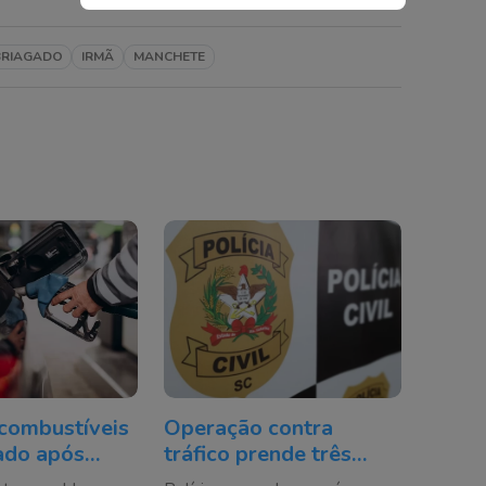
BRIAGADO
IRMÃ
MANCHETE
combustíveis
Operação contra
tado após
tráfico prende três
ção em
pessoas no Sul de