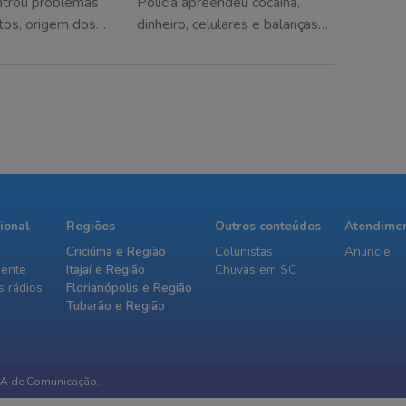
ntrou problemas
Polícia apreendeu cocaína,
olis
Santa Catarina
os, origem dos
dinheiro, celulares e balanças
egistros de
durante buscas em imóveis e
ção no
comércios
ento
cional
Regiões
Outros conteúdos
Atendime
Criciúma e Região
Colunistas
Anuncie
iente
Itajaí e Região
Chuvas em SC
 rádios
Florianópolis e Região
Tubarão e Região
IA de Comunicação.