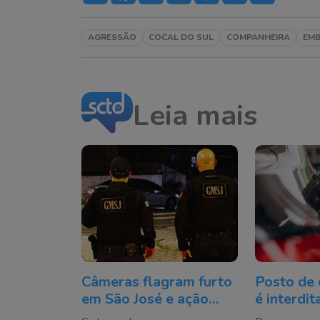
AGRESSÃO
COCAL DO SUL
COMPANHEIRA
EM
Leia mais
Câmeras flagram furto
Posto de 
em São José e ação
é interdi
rápida da Guarda
fiscaliza