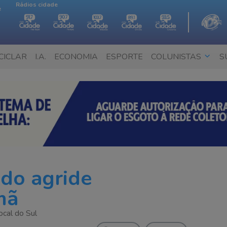
Rádios cidade
e
CICLAR
I.A.
ECONOMIA
ESPORTE
COLUNISTAS
S
do agride
mã
ocal do Sul