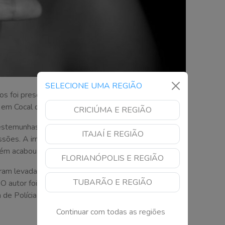
SELECIONE UMA REGIÃO
 foi preso após agredir a companheira e a própria
 em Cocal do Sul.
CRICIÚMA E REGIÃO
estemunhas, o agressor estava visivelmente
ITAJAÍ E REGIÃO
ões. A irmã do suspeito tentou intervir para conter
bém acabou sendo agredida.
FLORIANÓPOLIS E REGIÃO
oram levadas para atendimento médico, sendo
TUBARÃO E REGIÃO
O autor foi contido por populares até a chegada da
e Polícia Civil.
Continuar com todas as regiões