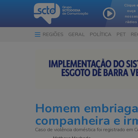
Clique 
ouça
nossas
rádios
REGIÕES
GERAL
POLÍTICA
PET
RE
Homem embriaga
companheira e ir
Caso de violência doméstica foi registrado em C