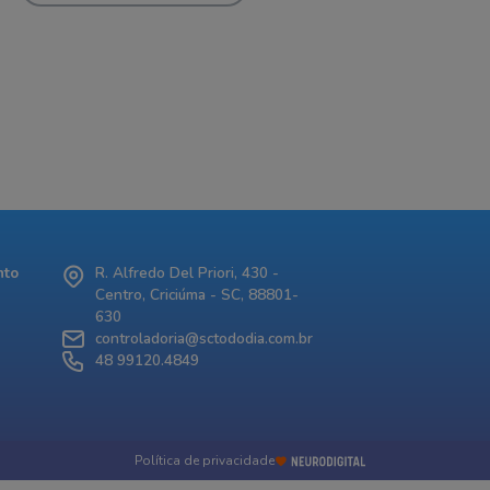
nto
R. Alfredo Del Priori, 430 -
Centro, Criciúma - SC, 88801-
630
controladoria@sctododia.com.br
48 99120.4849
Política de privacidade