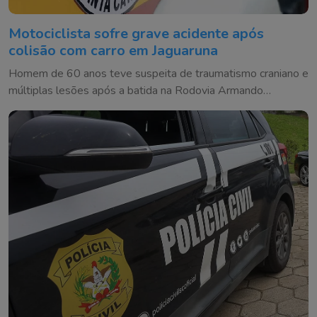
Motociclista sofre grave acidente após
colisão com carro em Jaguaruna
Homem de 60 anos teve suspeita de traumatismo craniano e
múltiplas lesões após a batida na Rodovia Armando
Machado