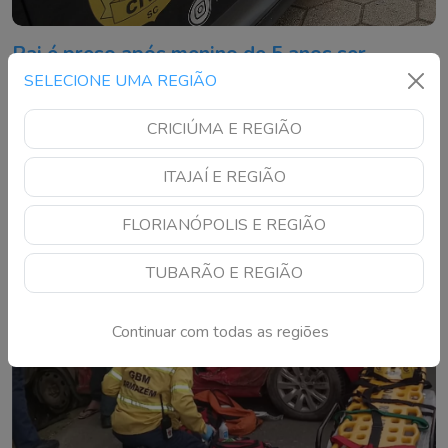
Pai é preso após menino de 5 anos ser
encontrado com marcas de agressão em SC
SELECIONE UMA REGIÃO
Polícia Civil investiga caso de tortura-castigo contra criança;
CRICIÚMA E REGIÃO
laudo pericial apontou lesões compatíveis com agressões
ITAJAÍ E REGIÃO
FLORIANÓPOLIS E REGIÃO
TUBARÃO E REGIÃO
Continuar com todas as regiões