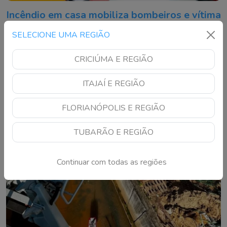
Incêndio em casa mobiliza bombeiros e vítima
é resgatada em Florianópolis
SELECIONE UMA REGIÃO
Chamas atingiram uma residência no bairro Itacorubi na manhã
desta quinta-feira; estado de saúde da vítima ainda não foi
CRICIÚMA E REGIÃO
informado
ITAJAÍ E REGIÃO
FLORIANÓPOLIS E REGIÃO
TUBARÃO E REGIÃO
Continuar com todas as regiões