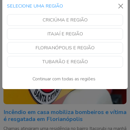
mercadoria antes de ser controlado com um extintor de
SELECIONE UMA REGIÃO
incêndio
CRICIÚMA E REGIÃO
ITAJAÍ E REGIÃO
FLORIANÓPOLIS E REGIÃO
TUBARÃO E REGIÃO
Continuar com todas as regiões
Incêndio em casa mobiliza bombeiros e vítima
é resgatada em Florianópolis
Chamas atingiram uma residência no bairro Itacorubi na manhã