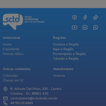
Intitucional
Regiões
Home
Criciúma e Região
Expediente
Itajaí e Região
Nossas rádios
Florianópolis e Região
Tubarão e Região
Outros conteúdos
Atendimento
Colunistas
Anuncie
Chuvas em SC
R. Alfredo Del Priori, 430 - Centro,
Criciúma - SC, 88801-630
controladoria@sctododia.com.br
48 99120.4849