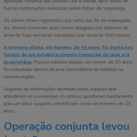
operação conjunta das polícias Civil e Militar, após horas de
buscas ininterruptas realizadas pelas forças de segurança.
Os crimes foram registrados por volta das 5h da madrugada.
As vítimas morreram após serem atingidas por disparos de
arma de fogo em locais separados por cerca de 500 metros.
A primeira vítima, um homem, de 44 anos, foi morta nos
fundos de um estabelecimento comercial do qual era
proprietária
. Poucos minutos depois, um jovem, de 20 anos,
foi executado dentro de uma conveniência de bebidas na
mesma região.
Segundo as informações apuradas pelas equipes que
atenderam as ocorrências, os indícios apontaram rapidamente
para um único suspeito, identificado como um homem, de 25
anos.
Operação conjunta levou