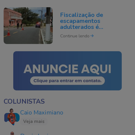
Fiscalização de
escapamentos
adulterados é
intensificada em Tubarão
Continue lendo
COLUNISTAS
Caio Maximiano
Veja mais