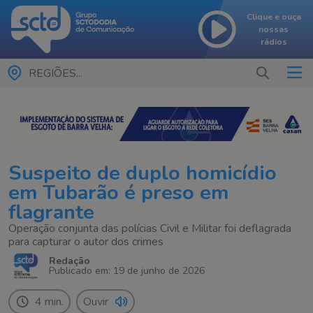
Clique e ouça
nossas
rádios
REGIÕES...
Suspeito de duplo homicídio
em Tubarão é preso em
flagrante
Operação conjunta das polícias Civil e Militar foi deflagrada
para capturar o autor dos crimes
Redação
Publicado em: 19 de junho de 2026
4 min.
Ouvir