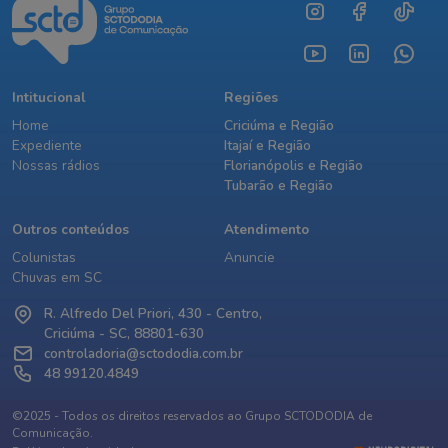
Intitucional
Regiões
Home
Criciúma e Região
Expediente
Itajaí e Região
Nossas rádios
Florianópolis e Região
Tubarão e Região
Outros conteúdos
Atendimento
Colunistas
Anuncie
Chuvas em SC
R. Alfredo Del Priori, 430 - Centro,
Criciúma - SC, 88801-630
controladoria@sctododia.com.br
48 99120.4849
©2025 - Todos os direitos reservados ao Grupo SCTODODIA de
Comunicação.