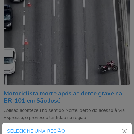
Motociclista morre após acidente grave na
BR-101 em São José
Colisão aconteceu no sentido Norte, perto do acesso à Via
Expressa, e provocou lentidão na região
SELECIONE UMA REGIÃO