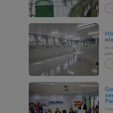
Ho
el
As o
pint
Go
se
Pa
O ho