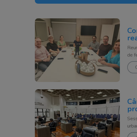
Co
re
Reun
de f
Câ
pr
Sess
urba