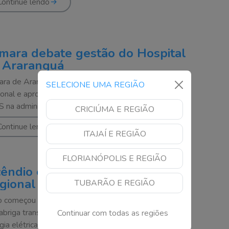
Continue lendo
mara debate gestão do Hospital
 Araranguá
ra de Araranguá discute gestão do Hospital
SELECIONE UMA REGIÃO
onal e aprova moção de apoio à permanência do
 na administração
CRICIÚMA E REGIÃO
Continue lendo
ITAJAÍ E REGIÃO
FLORIANÓPOLIS E REGIÃO
cêndio é registrado no Hospital
gional de São José
TUBARÃO E REGIÃO
 começou em um prédio anexo à unidade de saúde,
abriga transformadores e quadros de distribuição de
Continuar com todas as regiões
gia elétrica