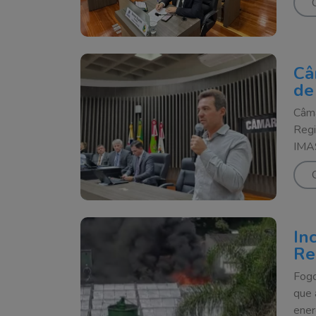
Câ
de
Câma
Regi
IMAS
In
Re
Fogo
que 
ener