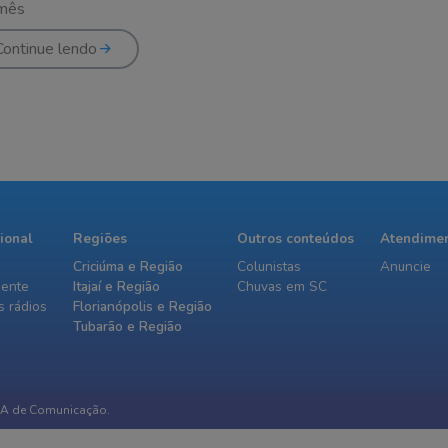
 mês
Continue lendo
cional
Regiões
Outros conteúdos
Atendime
Criciúma e Região
Colunistas
Anuncie
iente
Itajaí e Região
Chuvas em SC
 rádios
Florianópolis e Região
Tubarão e Região
IA de Comunicação.