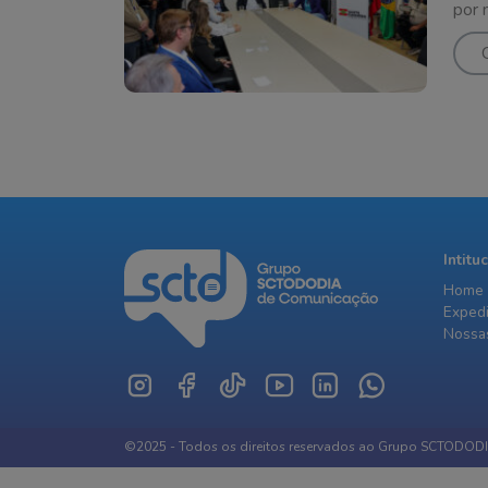
por
Intitu
Home
Exped
Nossas
©2025 - Todos os direitos reservados ao Grupo SCTODOD