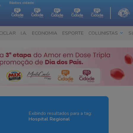
Rádios cidade
e
CICLAR
I.A.
ECONOMIA
ESPORTE
COLUNISTAS
S
Exibindo resultados para a tag:
Hospital Regional