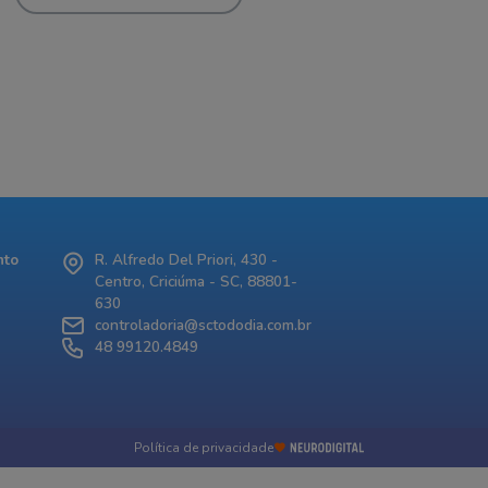
nto
R. Alfredo Del Priori, 430 -
Centro, Criciúma - SC, 88801-
630
controladoria@sctododia.com.br
48 99120.4849
Política de privacidade