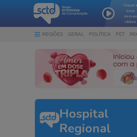
Clique 
ouça
nossas
rádios
REGIÕES
GERAL
POLÍTICA
PET
RE
Hospital
Regional