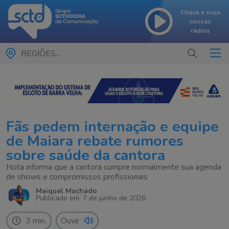
Clique e ouça
nossas
rádios
REGIÕES...
Fãs pedem internação e equipe
de Maiara rebate rumores
sobre saúde da cantora
Nota informa que a cantora cumpre normalmente sua agenda
de shows e compromissos profissionais
Maiquel Machado
Publicado em: 7 de junho de 2026
3 min.
Ouvir