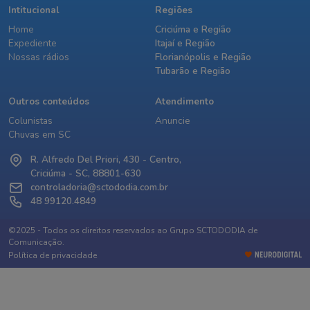
Intitucional
Regiões
Home
Criciúma e Região
Expediente
Itajaí e Região
Nossas rádios
Florianópolis e Região
Tubarão e Região
Outros conteúdos
Atendimento
Colunistas
Anuncie
Chuvas em SC
R. Alfredo Del Priori, 430 - Centro,
Criciúma - SC, 88801-630
controladoria@sctododia.com.br
48 99120.4849
©2025 - Todos os direitos reservados ao Grupo SCTODODIA de
Comunicação.
Política de privacidade