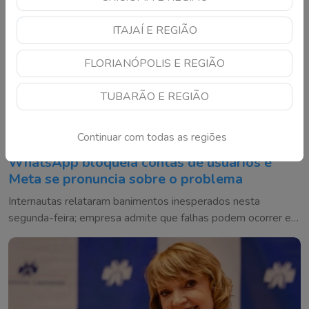
ITAJAÍ E REGIÃO
FLORIANÓPOLIS E REGIÃO
TUBARÃO E REGIÃO
Continuar com todas as regiões
WhatsApp bloqueia contas de usuários e
Meta se pronuncia sobre o problema
Internautas relataram banimentos inesperados nesta
segunda-feira; empresa admite que falhas podem ocorrer e
diz trabalhar para corrigir os casos