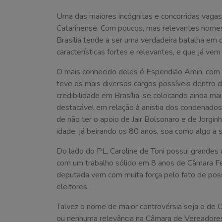
Uma das maiores incógnitas e concorridas vaga
Catarinense. Com poucos, mas relevantes nomes 
Brasília tende a ser uma verdadeira batalha em
características fortes e relevantes, e que já v
O mais conhecido deles é Esperidião Amin, com q
teve os mais diversos cargos possíveis dentro d
credibilidade em Brasília, se colocando ainda m
destacável em relação à anistia dos condenados 
de não ter o apoio de Jair Bolsonaro e de Jorginh
idade, já beirando os 80 anos, soa como algo a 
Do lado do PL, Caroline de Toni possui grandes a
com um trabalho sólido em 8 anos de Câmara Fed
deputada vem com muita força pelo fato de pos
eleitores.
Talvez o nome de maior controvérsia seja o de C
ou nenhuma relevância na Câmara de Vereadores 