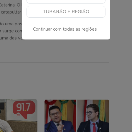
atarina. O lado positivo é sobrenome, onde Jair
TUBARÃO E REGIÃO
 catapultar o nome do filho ao Senado Federal.
do uma possível divisão de votos entre os candidatos
Continuar com todas as regiões
ito surge como azarão e espera que os 30% dos votos
 uma das vagas.