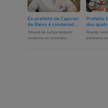
Ex-prefeito de Capivari
Prefeito 
de Baixo é condenado
dos quat
a quase 14 anos na
gestão na
Tribunal de Justiça também
Ricardo Ventu
Operação Mensageiro
Administ
condenou ex-secretário
entrevista n
Municipal
municipal por corrupção e
Notícias da 
Navegant
organização criminosa em
Cidade Foz do
contrato da coleta de lixo