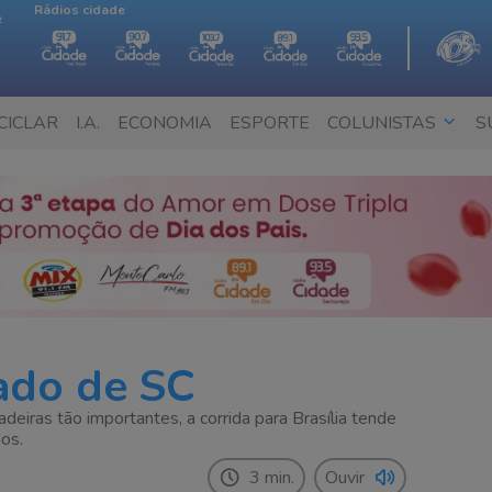
Rádios cidade
e
CICLAR
I.A.
ECONOMIA
ESPORTE
COLUNISTAS
S
ado de SC
iras tão importantes, a corrida para Brasília tende
os.
3 min.
Ouvir