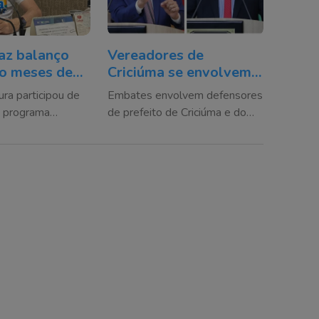
faz balanço
Vereadores de
ro meses de
Criciúma se envolvem
em polêmica durante
ra participou de
Embates envolvem defensores
ração
debate na Câmara
o programa
de prefeito de Criciúma e do
 de
Cidade da Rádio
governador de Santa Catarina
es
 Itajaí